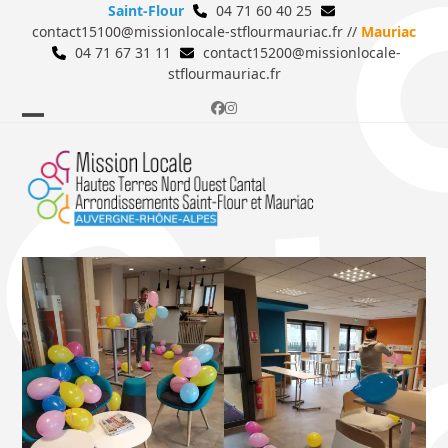
Saint-Flour
04 71 60 40 25
contact15100@missionlocale-stflourmauriac.fr //
Mauriac
04 71 67 31 11
contact15200@missionlocale-
stflourmauriac.fr
Facebook
Instagram
Modèle
Modèle
de
de
barre
barre
rétractile
rétractile