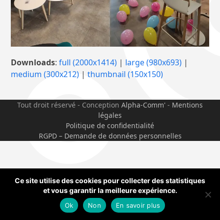
Downloads
:
full (2000x1414)
|
large (980x693)
|
medium (300x212)
|
thumbnail (150x150)
Tout droit réservé - Conception
Alpha-Comm'
-
Mentions
légales
Politique de confidentialité
RGPD – Demande de données personnelles
Ce site utilise des cookies pour collecter des statistiques
et vous garantir la meilleure expérience.
Ok
Non
En savoir plus